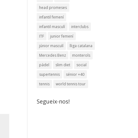
head promeses
infantil femení
infantil masculí
interclubs
ITF
junior femení
júnior masculí
lliga catalana
Mercedes Benz
monterols
pàdel
slim diet
social
supertennis
sénior +40
tennis
world tennis tour
Segueix-nos!