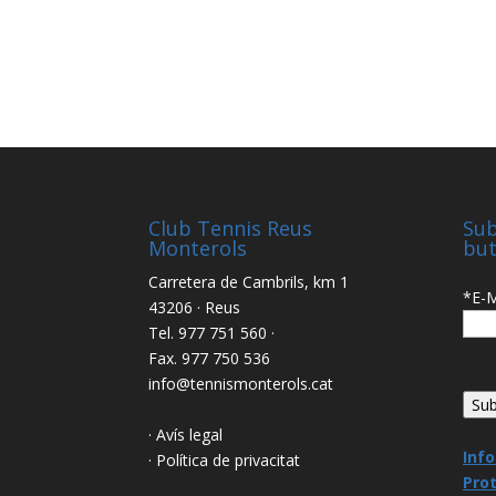
Club Tennis Reus
Sub
Monterols
but
Carretera de Cambrils, km 1
*E-M
43206 · Reus
Tel. 977 751 560 ·
Fax. 977 750 536
info@tennismonterols.cat
· Avís legal
Inf
· Política de privacitat
Pro