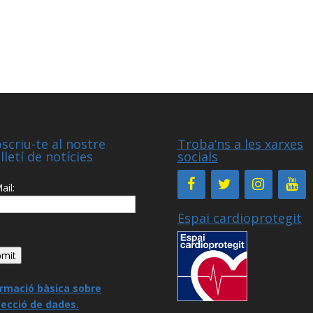
scriu-te al nostre
Troba’ns a les xarxes
lletí de notícies
socials
ail:
Espai cardioprotegit
ormació bàsica sobre
tecció de dades
.