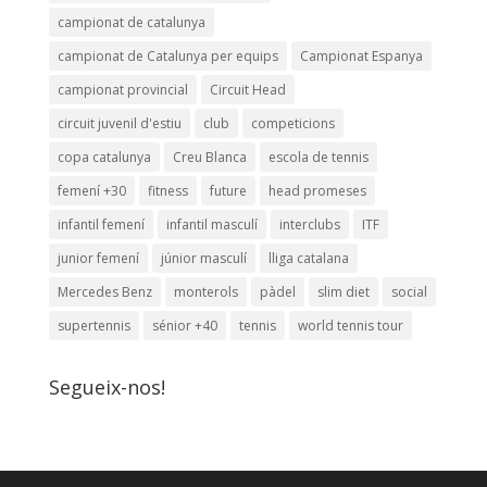
campionat de catalunya
campionat de Catalunya per equips
Campionat Espanya
campionat provincial
Circuit Head
circuit juvenil d'estiu
club
competicions
copa catalunya
Creu Blanca
escola de tennis
femení +30
fitness
future
head promeses
infantil femení
infantil masculí
interclubs
ITF
junior femení
júnior masculí
lliga catalana
Mercedes Benz
monterols
pàdel
slim diet
social
supertennis
sénior +40
tennis
world tennis tour
Segueix-nos!