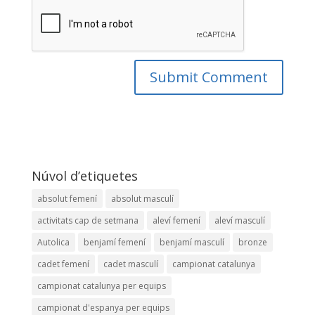
Núvol d’etiquetes
absolut femení
absolut masculí
activitats cap de setmana
aleví femení
aleví masculí
Autolica
benjamí femení
benjamí masculí
bronze
cadet femení
cadet masculí
campionat catalunya
campionat catalunya per equips
campionat d'espanya per equips