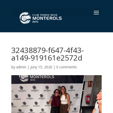
Select Page
32438879-f647-4f43-
a149-919161e2572d
by
admin
|
juny 15, 2026
|
0 comments