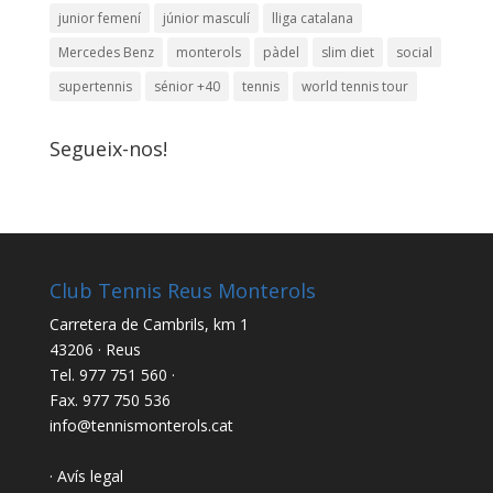
junior femení
júnior masculí
lliga catalana
Mercedes Benz
monterols
pàdel
slim diet
social
supertennis
sénior +40
tennis
world tennis tour
Segueix-nos!
Club Tennis Reus Monterols
Carretera de Cambrils, km 1
43206 · Reus
Tel. 977 751 560 ·
Fax. 977 750 536
info@tennismonterols.cat
· Avís legal