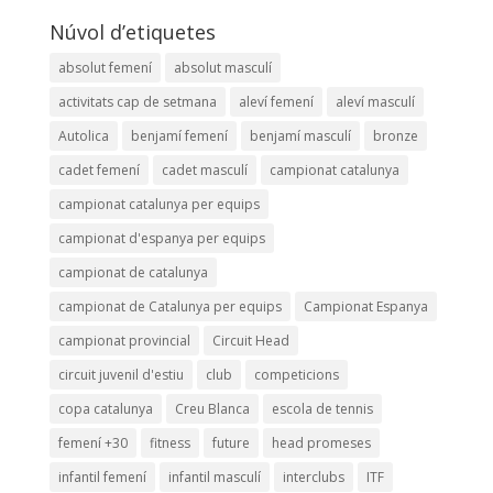
Núvol d’etiquetes
absolut femení
absolut masculí
activitats cap de setmana
aleví femení
aleví masculí
Autolica
benjamí femení
benjamí masculí
bronze
cadet femení
cadet masculí
campionat catalunya
campionat catalunya per equips
campionat d'espanya per equips
campionat de catalunya
campionat de Catalunya per equips
Campionat Espanya
campionat provincial
Circuit Head
circuit juvenil d'estiu
club
competicions
copa catalunya
Creu Blanca
escola de tennis
femení +30
fitness
future
head promeses
infantil femení
infantil masculí
interclubs
ITF