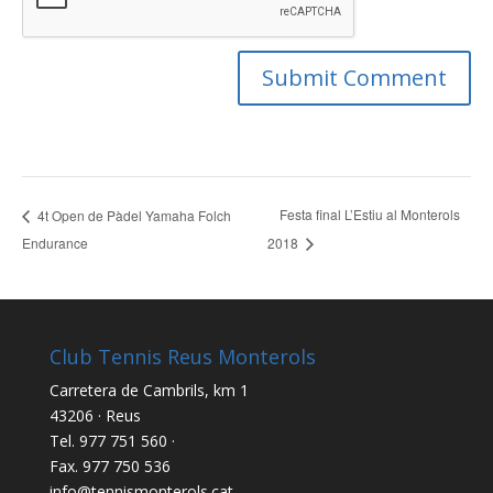
Festa final L’Estiu al Monterols
4t Open de Pàdel Yamaha Folch
Endurance
2018
Club Tennis Reus Monterols
Carretera de Cambrils, km 1
43206 · Reus
Tel. 977 751 560 ·
Fax. 977 750 536
info@tennismonterols.cat