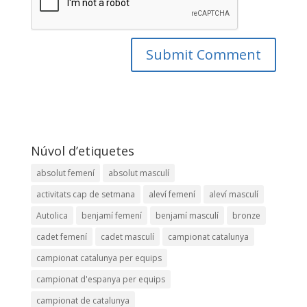
Núvol d’etiquetes
absolut femení
absolut masculí
activitats cap de setmana
aleví femení
aleví masculí
Autolica
benjamí femení
benjamí masculí
bronze
cadet femení
cadet masculí
campionat catalunya
campionat catalunya per equips
campionat d'espanya per equips
campionat de catalunya