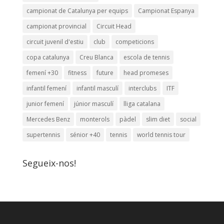
campionat de Catalunya per equips
Campionat Espanya
campionat provincial
Circuit Head
circuit juvenil d'estiu
club
competicions
copa catalunya
Creu Blanca
escola de tennis
femení +30
fitness
future
head promeses
infantil femení
infantil masculí
interclubs
ITF
junior femení
júnior masculí
lliga catalana
Mercedes Benz
monterols
pàdel
slim diet
social
supertennis
sénior +40
tennis
world tennis tour
Segueix-nos!