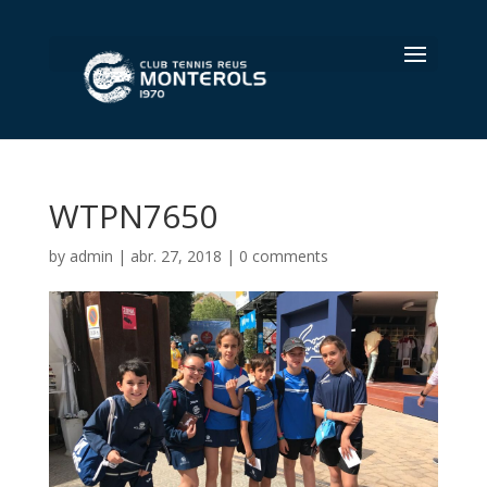
Select Page
WTPN7650
by
admin
|
abr. 27, 2018
|
0 comments